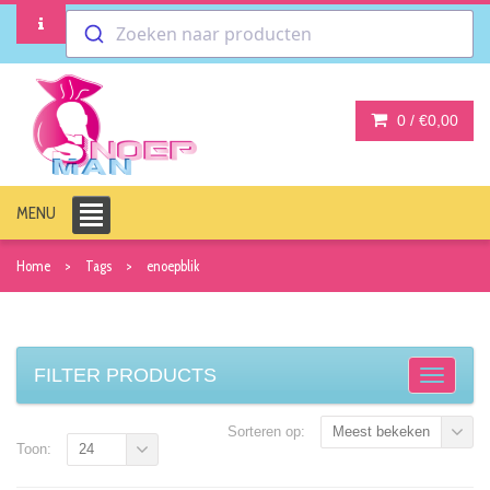
Zoeken naar producten
0 /
€0,00
MENU
Home
Tags
enoepblik
FILTER PRODUCTS
Sorteren op:
Meest bekeken
Toon:
24