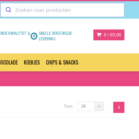
ENDE KWALITEIT &
SNELLE VERZORGDE
0 /
€0,00
LEVERING!
HOCOLADE
KOEKJES
CHIPS & SNACKS
Toon:
24
1