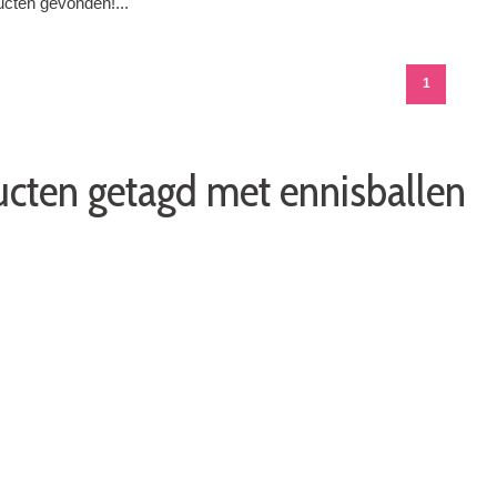
cten gevonden!...
1
cten getagd met ennisballen