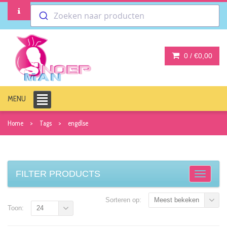
Zoeken naar producten
0 /
€0,00
MENU
Home
Tags
engdlse
FILTER PRODUCTS
Sorteren op:
Meest bekeken
Toon:
24