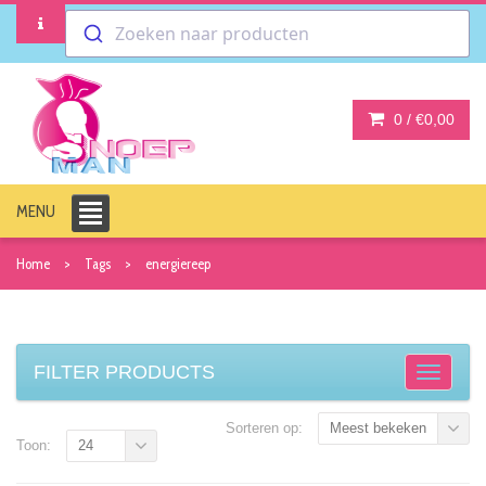
Zoeken naar producten
0 /
€0,00
MENU
Home
Tags
energiereep
FILTER PRODUCTS
Sorteren op:
Meest bekeken
Toon:
24