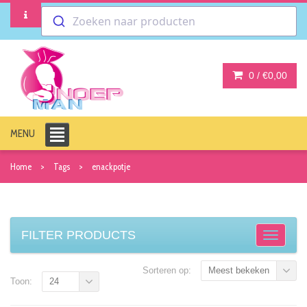
Zoeken naar producten
0 /
€0,00
MENU
Home
Tags
enackpotje
FILTER PRODUCTS
Sorteren op:
Meest bekeken
Toon:
24