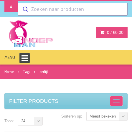
Zoeken naar producten
0 /
€0,00
MENU
Home
Tags
eerlijk
FILTER PRODUCTS
Sorteren op:
Meest bekeken
Toon:
24