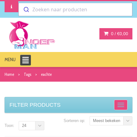
Zoeken naar producten
0 /
€0,00
MENU
Home
Tags
eachte
FILTER PRODUCTS
Sorteren op:
Meest bekeken
Toon:
24