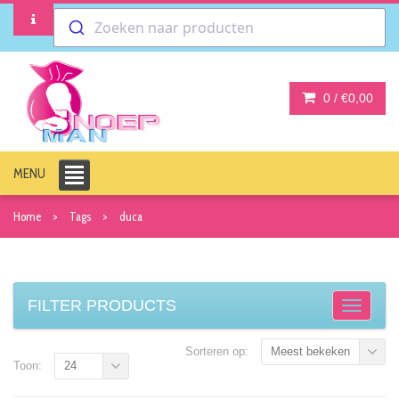
Zoeken naar producten
0 /
€0,00
MENU
Home
Tags
duca
FILTER PRODUCTS
Sorteren op:
Meest bekeken
Toon:
24