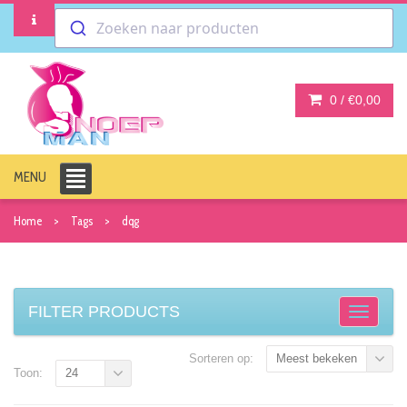
Zoeken naar producten
0 /
€0,00
MENU
Home
Tags
dqg
FILTER PRODUCTS
Sorteren op:
Meest bekeken
Toon:
24