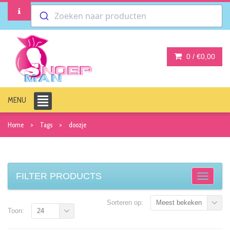
Zoeken naar producten
0 /
€0,00
MENU
Home
Tags
doozje
FILTER PRODUCTS
Sorteren op:
Meest bekeken
Toon:
24