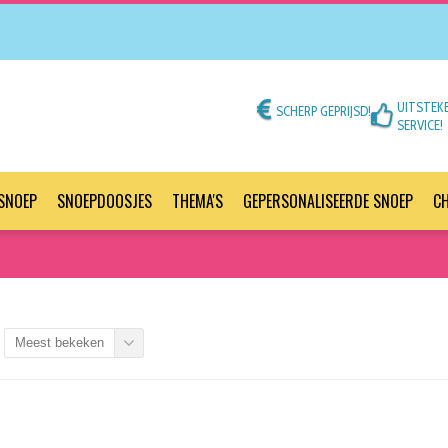
UITSTEK
SCHERP GEPRIJSD!
SERVICE!
SNOEP
SNOEPDOOSJES
THEMA'S
GEPERSONALISEERDE SNOEP
C
Meest bekeken