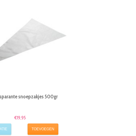
sparante snoepzakjes 500gr
€19,95
ATIE
TOEVOEGEN