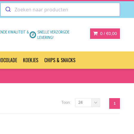
ENDE KWALITEIT &
SNELLE VERZORGDE
0 /
€0,00
LEVERING!
HOCOLADE
KOEKJES
CHIPS & SNACKS
Toon:
24
1