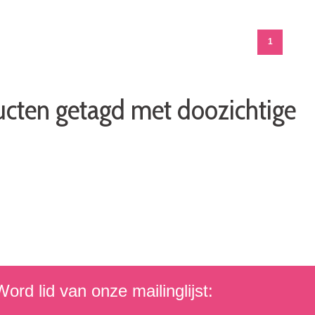
1
cten getagd met doozichtige
ord lid van onze mailinglijst: