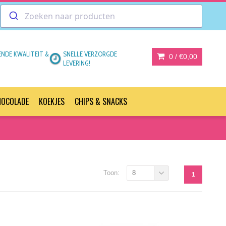
ENDE KWALITEIT &
SNELLE VERZORGDE
0 /
€0,00
LEVERING!
HOCOLADE
KOEKJES
CHIPS & SNACKS
Toon:
8
1