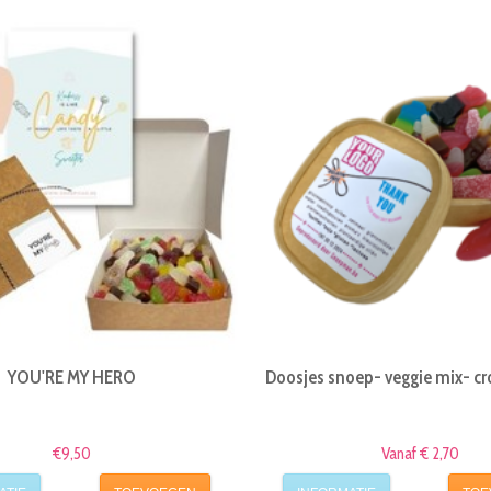
YOU'RE MY HERO
Doosjes snoep- veggie mix- c
€9,50
Vanaf € 2,70