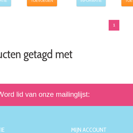
ATIE
TOEVOEGEN
INFORMATIE
TOE
1
ucten getagd met
ord lid van onze mailinglijst:
IE
MIJN ACCOUNT