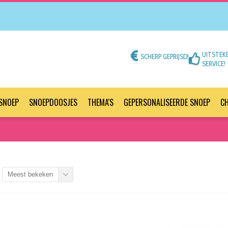
UITSTEK
SCHERP GEPRIJSD!
SERVICE!
SNOEP
SNOEPDOOSJES
THEMA'S
GEPERSONALISEERDE SNOEP
C
Meest bekeken