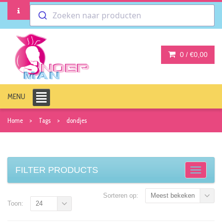
Zoeken naar producten
0 /
€0,00
MENU
Home
Tags
dondjes
FILTER PRODUCTS
Sorteren op:
Meest bekeken
Toon:
24