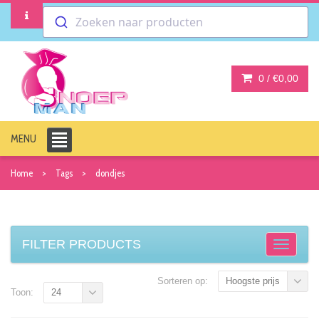
Zoeken naar producten
0 /
€0,00
MENU
Home
Tags
dondjes
FILTER PRODUCTS
Sorteren op:
Hoogste prijs
Toon:
24