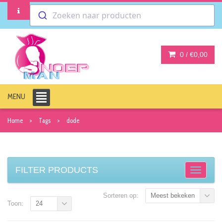
Zoeken naar producten
0 /
€0,00
MENU
Home
Tags
dode
FILTER PRODUCTS
Sorteren op:
Meest bekeken
Toon:
24