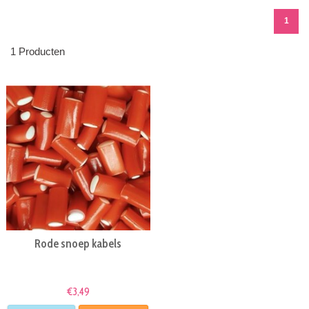
1
1 Producten
Rode snoep kabels
€3,49