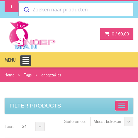
Zoeken naar producten
0 /
€0,00
MENU
Home
Tags
dnoepzakjes
FILTER PRODUCTS
Sorteren op:
Meest bekeken
Toon:
24