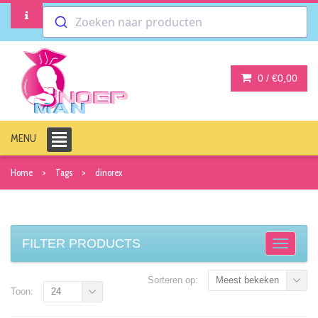
Zoeken naar producten
0 /
€0,00
MENU
Home
Tags
dinorex
FILTER PRODUCTS
Sorteren op:
Meest bekeken
Toon:
24