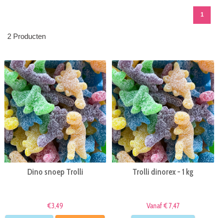
1
2 Producten
Dino snoep Trolli
Trolli dinorex - 1 kg
€3,49
Vanaf € 7,47