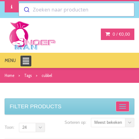
Zoeken naar producten
0 /
€0,00
MENU
Home
Tags
cubbel
FILTER PRODUCTS
Sorteren op:
Meest bekeken
Toon:
24