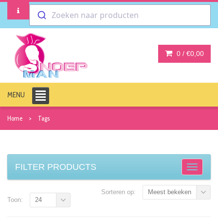
Zoeken naar producten
0 /
€0,00
MENU
Home
Tags
FILTER PRODUCTS
Sorteren op:
Meest bekeken
Toon:
24