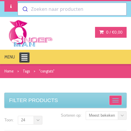
Zoeken naar producten
0 /
€0,00
MENU
Home
Tags
"congtats"
FILTER PRODUCTS
Sorteren op:
Meest bekeken
Toon:
24