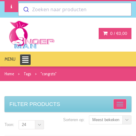
Zoeken naar producten
0 /
€0,00
MENU
Home
Tags
"congrzts"
FILTER PRODUCTS
Sorteren op:
Meest bekeken
Toon:
24