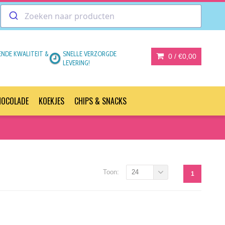
ENDE KWALITEIT &
SNELLE VERZORGDE
0 /
€0,00
LEVERING!
HOCOLADE
KOEKJES
CHIPS & SNACKS
Toon:
24
1