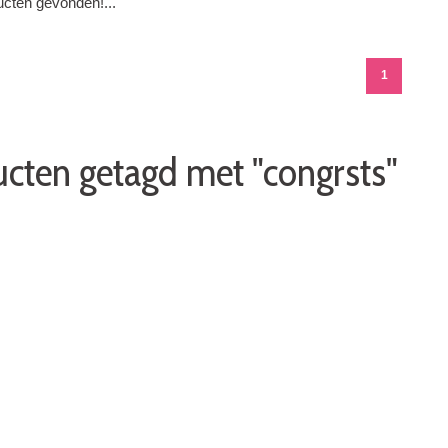
cten gevonden!...
1
cten getagd met "congrsts"