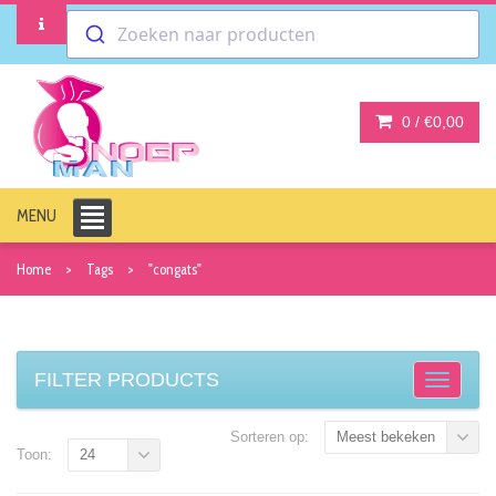
Zoeken naar producten
0 /
€0,00
MENU
Home
Tags
"congats"
FILTER PRODUCTS
Sorteren op:
Meest bekeken
Toon:
24