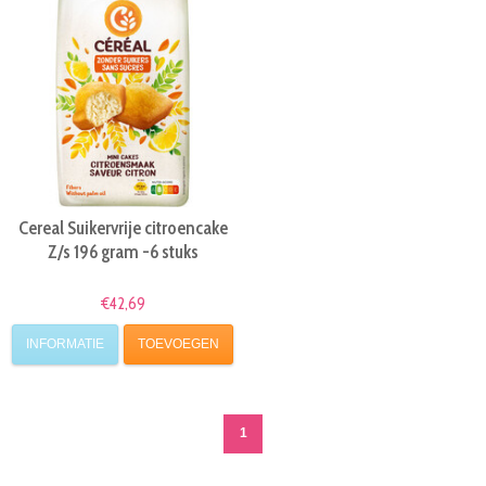
Cereal Suikervrije citroencake
Z/s 196 gram -6 stuks
€42,69
INFORMATIE
TOEVOEGEN
1