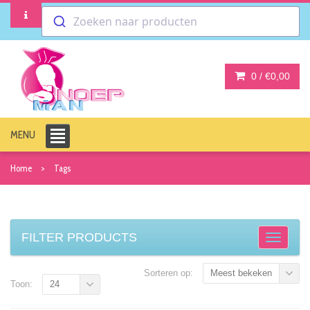
Zoeken naar producten
0 /
€0,00
MENU
Home
Tags
FILTER PRODUCTS
Sorteren op:
Meest bekeken
Toon:
24