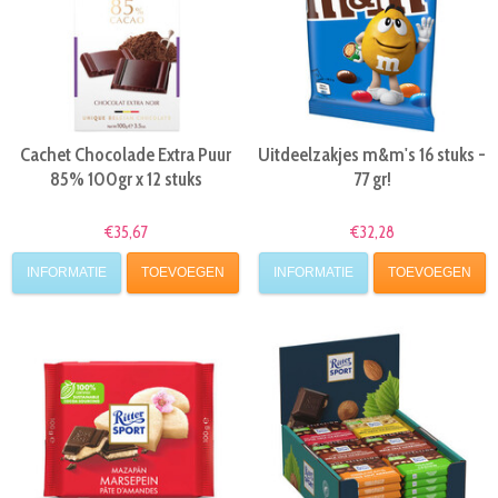
Cachet Chocolade Extra Puur
Uitdeelzakjes m&m's 16 stuks -
85% 100gr x 12 stuks
77 gr!
€35,67
€32,28
INFORMATIE
TOEVOEGEN
INFORMATIE
TOEVOEGEN