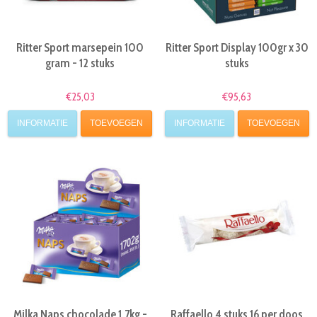
Ritter Sport marsepein 100
Ritter Sport Display 100gr x 30
gram - 12 stuks
stuks
€25,03
€95,63
INFORMATIE
TOEVOEGEN
INFORMATIE
TOEVOEGEN
Milka Naps chocolade 1.7kg -
Raffaello 4 stuks 16 per doos