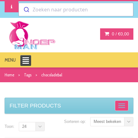
Zoeken naar producten
0 /
€0,00
MENU
Home
Tags
chocoladebal
FILTER PRODUCTS
Sorteren op:
Meest bekeken
Toon:
24