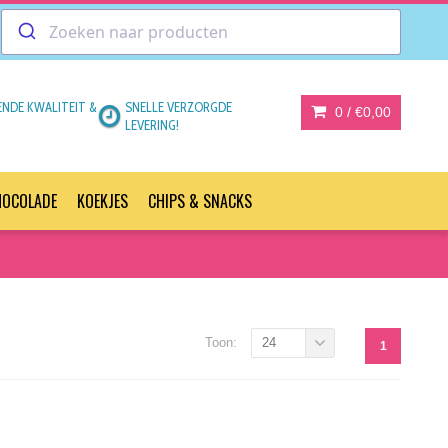
ENDE KWALITEIT &
SNELLE VERZORGDE
0 /
€0,00
LEVERING!
HOCOLADE
KOEKJES
CHIPS & SNACKS
Toon:
24
1