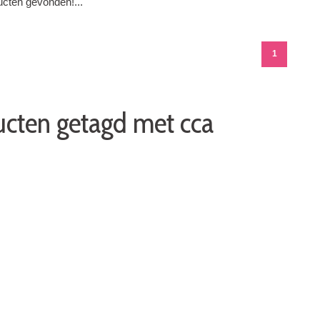
cten gevonden!...
1
cten getagd met cca