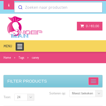
Zoeken naar producten
0 /
€0,00
MENU
Home
Tags
caney
FILTER PRODUCTS
Sorteren op:
Meest bekeken
Toon:
24