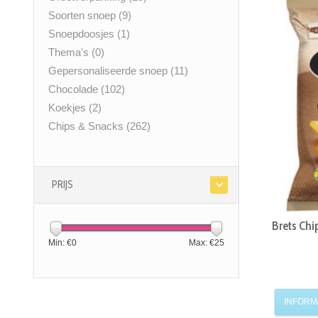
Soorten snoep
(9)
Snoepdoosjes
(1)
Thema's
(0)
Gepersonaliseerde snoep
(11)
Chocolade
(102)
Koekjes
(2)
Chips & Snacks
(262)
PRIJS
Brets Chi
Min: €
0
Max: €
25
INFORM