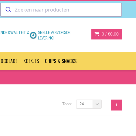
ENDE KWALITEIT &
SNELLE VERZORGDE
0 /
€0,00
LEVERING!
HOCOLADE
KOEKJES
CHIPS & SNACKS
Toon:
24
1