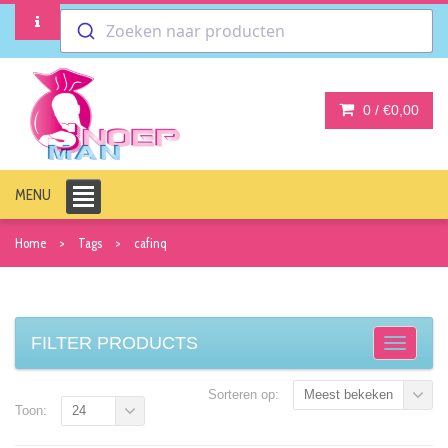
Zoeken naar producten
0 /
€0,00
MENU
Home
Tags
cafinq
FILTER PRODUCTS
Sorteren op:
Meest bekeken
Toon:
24