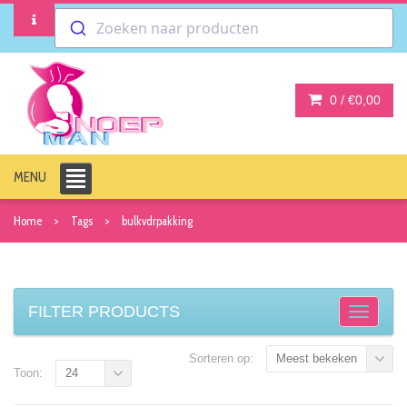
Zoeken naar producten
0 /
€0,00
MENU
Home
Tags
bulkvdrpakking
FILTER PRODUCTS
Sorteren op:
Meest bekeken
Toon:
24