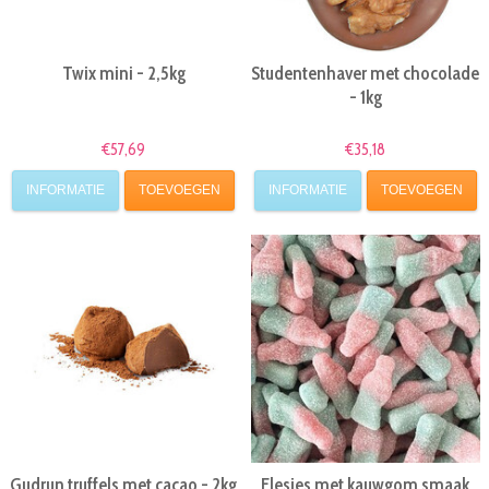
Twix mini - 2,5kg
Studentenhaver met chocolade
- 1kg
€57,69
€35,18
INFORMATIE
TOEVOEGEN
INFORMATIE
TOEVOEGEN
Gudrun truffels met cacao - 2kg
Flesjes met kauwgom smaak