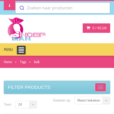
Zoeken naar producten
0 /
€0,00
MENU
Home
Tags
bulk
FILTER PRODUCTS
Sorteren op:
Meest bekeken
Toon:
24