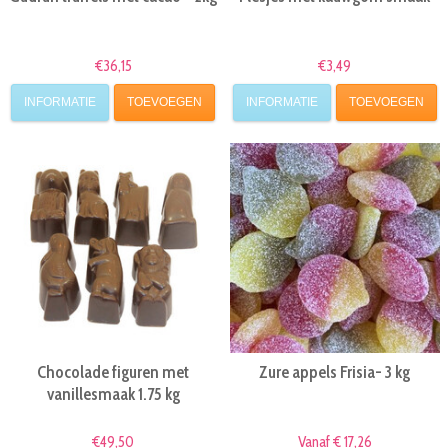
€36,15
€3,49
INFORMATIE
TOEVOEGEN
INFORMATIE
TOEVOEGEN
Chocolade figuren met
Zure appels Frisia- 3 kg
vanillesmaak 1.75 kg
€49,50
Vanaf € 17,26