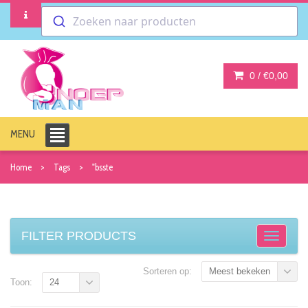
Zoeken naar producten
0 /
€0,00
MENU
Home
Tags
"bsste
FILTER PRODUCTS
Sorteren op:
Meest bekeken
Toon:
24