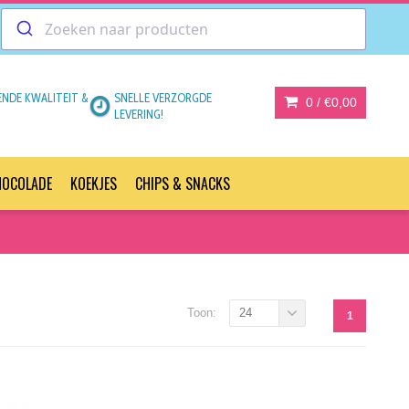
ENDE KWALITEIT &
SNELLE VERZORGDE
0 /
€0,00
LEVERING!
HOCOLADE
KOEKJES
CHIPS & SNACKS
Toon:
24
1