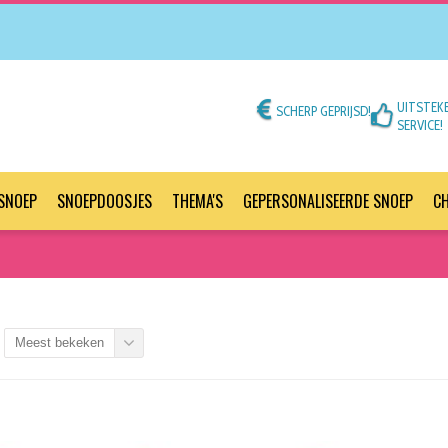
UITSTEK
SCHERP GEPRIJSD!
SERVICE!
SNOEP
SNOEPDOOSJES
THEMA'S
GEPERSONALISEERDE SNOEP
C
Meest bekeken