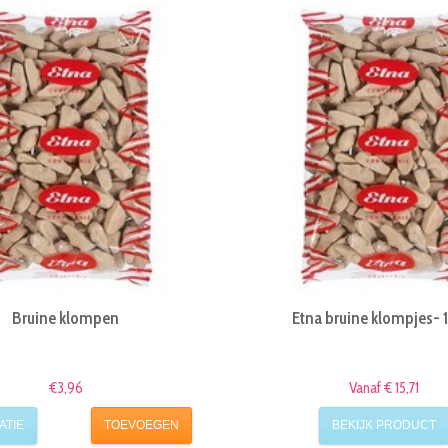
Bruine klompen
Etna bruine klompjes- 
€3,96
Vanaf € 15,71
ATIE
TOEVOEGEN
BEKIJK PRODUCT