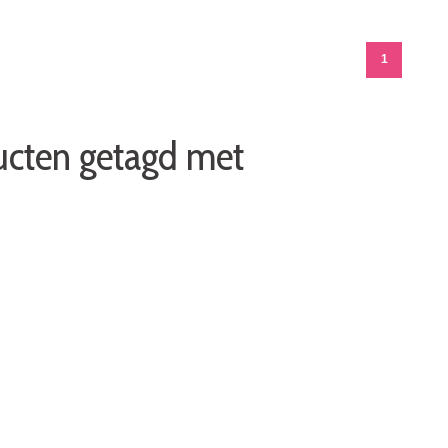
1
ucten getagd met