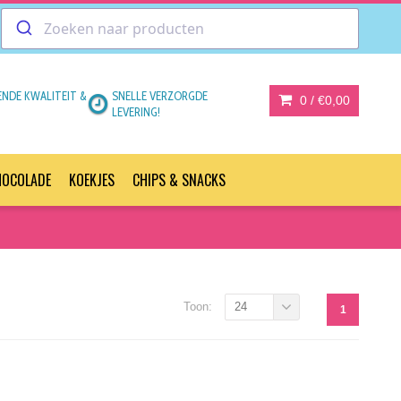
ENDE KWALITEIT &
SNELLE VERZORGDE
0 /
€0,00
LEVERING!
HOCOLADE
KOEKJES
CHIPS & SNACKS
Toon:
24
1