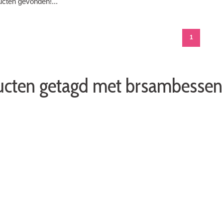
cten gevonden!...
1
ucten getagd met brsambessen