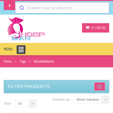
Zoeken naar producten
0 /
€0,00
MENU
Home
Tags
botzrbabelutten
FILTER PRODUCTS
Sorteren op:
Meest bekeken
Toon:
24