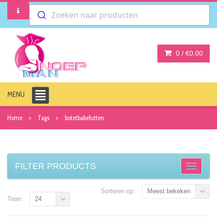
Zoeken naar producten
0 /
€0,00
MENU
Home
Tags
botetbabelutten
FILTER PRODUCTS
Sorteren op:
Meest bekeken
Toon:
24