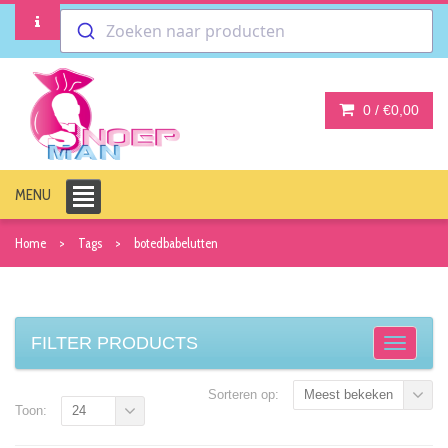
Zoeken naar producten
0 /
€0,00
MENU
Home
Tags
botedbabelutten
FILTER PRODUCTS
Sorteren op:
Meest bekeken
Toon:
24