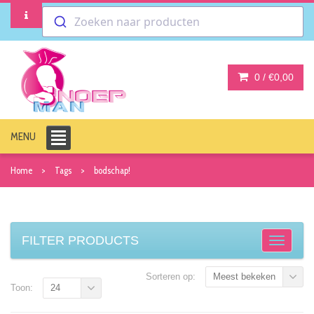
Zoeken naar producten
0 /
€0,00
MENU
Home
Tags
bodschap!
FILTER PRODUCTS
Sorteren op:
Meest bekeken
Toon:
24