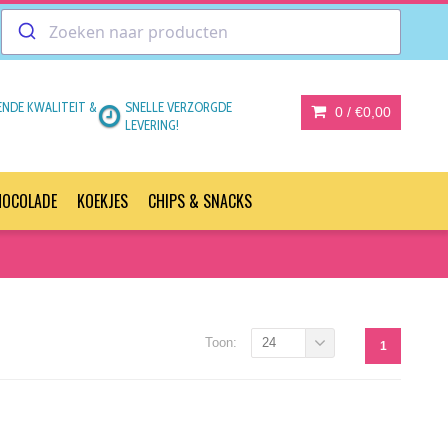
ENDE KWALITEIT &
SNELLE VERZORGDE
0 /
€0,00
LEVERING!
HOCOLADE
KOEKJES
CHIPS & SNACKS
Toon:
24
1