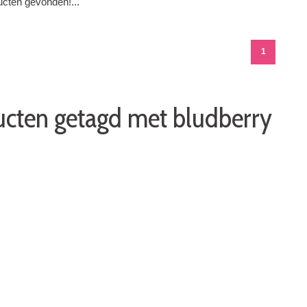
cten gevonden!...
1
cten getagd met bludberry