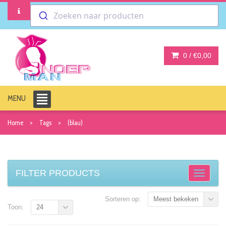
Zoeken naar producten
0 /
€0,00
MENU
Home
Tags
(blau)
FILTER PRODUCTS
Sorteren op:
Meest bekeken
Toon:
24