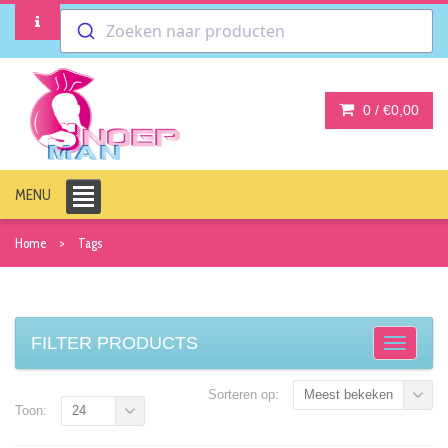
Zoeken naar producten
0 /
€0,00
MENU
Home
Tags
FILTER PRODUCTS
Sorteren op:
Meest bekeken
Toon:
24