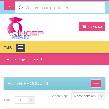
Zoeken naar producten
0 /
€0,00
MENU
Home
Tags
benefet
FILTER PRODUCTS
Sorteren op:
Meest bekeken
Toon:
24