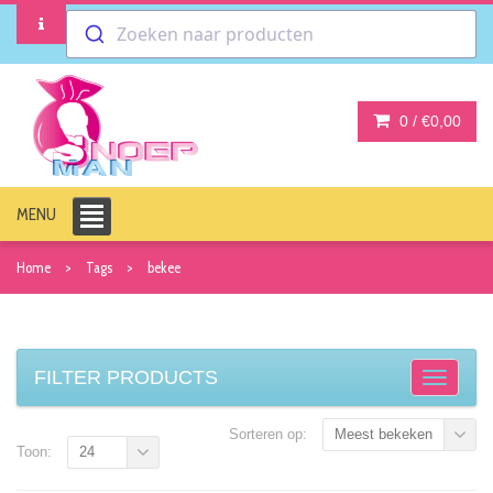
Zoeken naar producten
0 /
€0,00
MENU
Home
Tags
bekee
FILTER PRODUCTS
Sorteren op:
Meest bekeken
Toon:
24