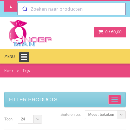
Zoeken naar producten
0 /
€0,00
MENU
Home
Tags
FILTER PRODUCTS
Sorteren op:
Meest bekeken
Toon:
24