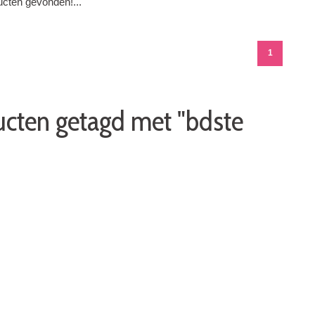
cten gevonden!...
1
cten getagd met "bdste