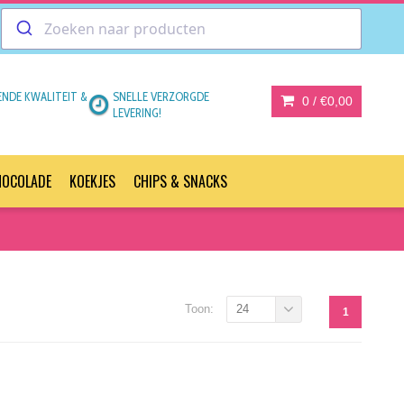
ENDE KWALITEIT &
SNELLE VERZORGDE
0 /
€0,00
LEVERING!
HOCOLADE
KOEKJES
CHIPS & SNACKS
Toon:
24
1