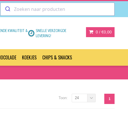
ENDE KWALITEIT &
SNELLE VERZORGDE
0 /
€0,00
LEVERING!
HOCOLADE
KOEKJES
CHIPS & SNACKS
Toon:
24
1