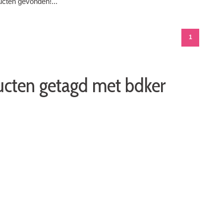
cten gevonden!...
1
cten getagd met bdker