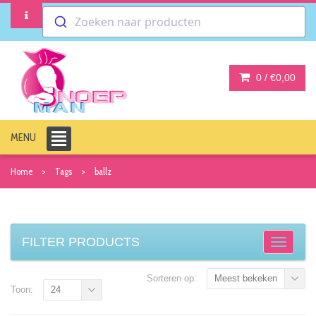
Zoeken naar producten
0 /
€0,00
MENU
Home
Tags
ballz
FILTER PRODUCTS
Sorteren op:
Meest bekeken
Toon:
24