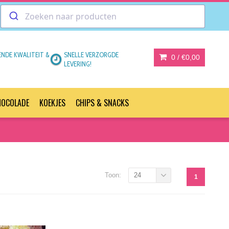
ENDE KWALITEIT &
SNELLE VERZORGDE
0 /
€0,00
LEVERING!
HOCOLADE
KOEKJES
CHIPS & SNACKS
Toon:
24
1