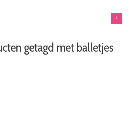
1
cten getagd met balletjes