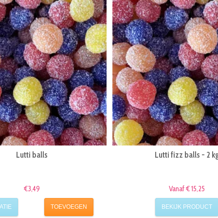
Lutti balls
Lutti fizz balls - 2 k
€3,49
Vanaf € 15,25
ATIE
TOEVOEGEN
BEKIJK PRODUCT