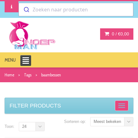
Zoeken naar producten
0 /
€0,00
MENU
Home
Tags
baambessen
FILTER PRODUCTS
Sorteren op:
Meest bekeken
Toon:
24