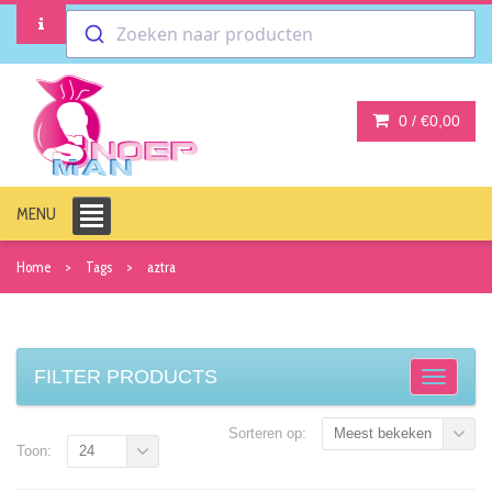
Zoeken naar producten
0 /
€0,00
MENU
Home
Tags
aztra
FILTER PRODUCTS
Sorteren op:
Meest bekeken
Toon:
24